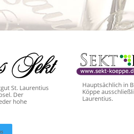
Hauptsächlich in B
gut St. Laurentius
Köppe ausschließli
osel. Der
Laurentius.
ieder hohe
us